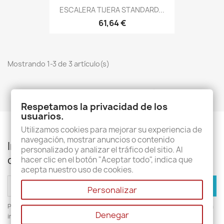
ESCALERA TIJERA STANDARD...
61,64 €
Mostrando 1-3 de 3 artículo(s)
Volver arriba

Respetamos la privacidad de los
usuarios.
Utilizamos cookies para mejorar su experiencia de
navegación, mostrar anuncios o contenido
Infórmese de nuestras últimas noticias y
personalizado y analizar el tráfico del sitio. Al
ofertas especiales
hacer clic en el botón "Aceptar todo", indica que
acepta nuestro uso de cookies.
Personalizar
Puede darse de baja en cualquier momento. Para ello, consulte nuestra
Denegar
información de contacto en el aviso legal.