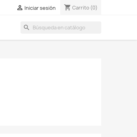
shopping_cart

Carrito
(0)
Iniciar sesión
search