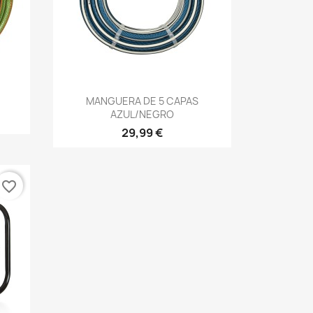
Vista rápida

MANGUERA DE 5 CAPAS
AZUL/NEGRO
29,99 €
favorite_border