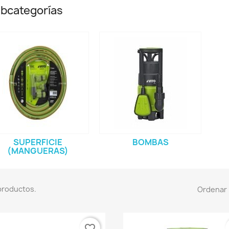
bcategorías
SUPERFICIE
BOMBAS
(MANGUERAS)
productos.
Ordenar 
favorite_border