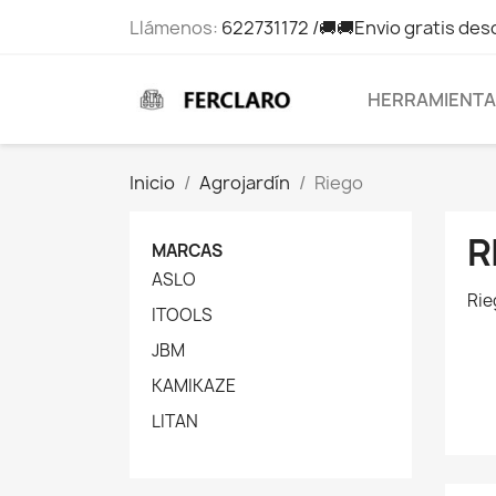
Llámenos:
622731172 /🚚🚚Envio gratis des
HERRAMIENT
Inicio
Agrojardín
Riego
R
MARCAS
ASLO
Rie
ITOOLS
JBM
KAMIKAZE
LITAN