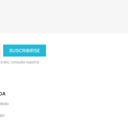
 ello, consulte nuestra
DA
bledo
ajo