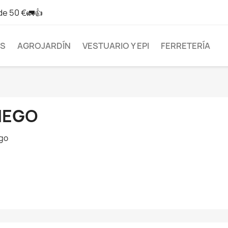
de 50 €🚛👍
AS
AGROJARDÍN
VESTUARIO Y EPI
FERRETERÍA
IEGO
go