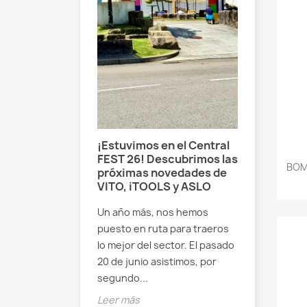
adoras: Una
¿Qué bo
a poderosa
VITO ele
pieza
Comparat
VIMB2LA
hidrolimpiadora?
Si alguna 
manguera de
inundación
con muchísima
necesitas 
Una
¡Estuvimos en el Central
estás bus
a,...
FEST 26! Descubrimos las
BOM
ideal...
próximas novedades de
VITO, iTOOLS y ASLO
Leer más
Un año más, nos hemos
puesto en ruta para traeros
lo mejor del sector. El pasado
20 de junio asistimos, por
segundo...
Leer más