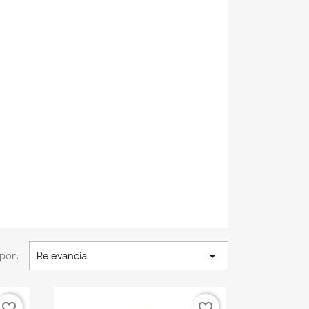

por:
Relevancia
favorite_border
favorite_border