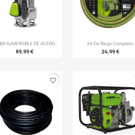
Vista rápida
Vista rápida


BA SUMERGIBLE DE ACERO...
Kit De Riego Completo
89,99 €
24,99 €
favorite_border