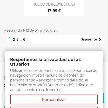
JUEGO DE 8 LLAVES FIJAS
17,99 €
Mostrando 1-12 de 66 artículo(s)
1

Siguiente
2
3
…
6
Volver arriba

Respetamos la privacidad de los
usuarios.
Utilizamos cookies para mejorar su experiencia de
navegación, mostrar anuncios o contenido
Infórmese de nuestras últimas noticias y
personalizado y analizar el tráfico del sitio. Al
ofertas especiales
hacer clic en el botón "Aceptar todo", indica que
acepta nuestro uso de cookies.
Personalizar
Puede darse de baja en cualquier momento. Para ello, consulte nuestra