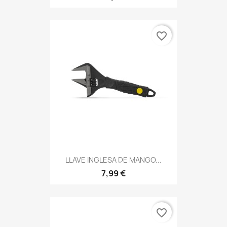
favorite_border
LLAVE INGLESA DE MANGO...
7,99 €
favorite_border