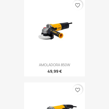
favorite_border
AMOLADORA 850W
49,99 €
favorite_border