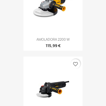
AMOLADORA 2200 W
115,99 €
favorite_border