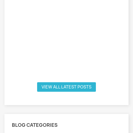
¡
D
V
U
l
p
L
VIEW ALL LATEST POSTS
BLOG CATEGORIES