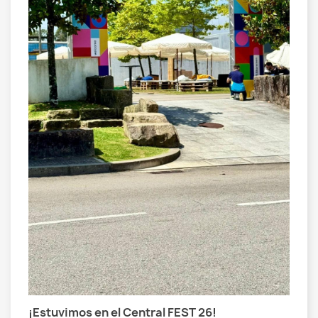
a
¿
C
a
S
n
f
L
¡Estuvimos en el Central FEST 26!