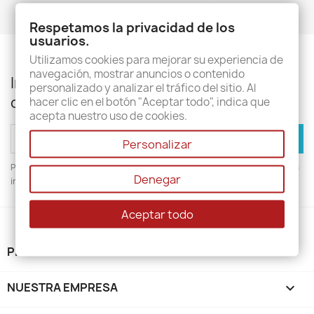
Volver arriba

Respetamos la privacidad de los
usuarios.
Utilizamos cookies para mejorar su experiencia de
navegación, mostrar anuncios o contenido
Infórmese de nuestras últimas noticias y
personalizado y analizar el tráfico del sitio. Al
ofertas especiales
hacer clic en el botón "Aceptar todo", indica que
acepta nuestro uso de cookies.
Personalizar
Puede darse de baja en cualquier momento. Para ello, consulte nuestra
Denegar
información de contacto en el aviso legal.
Aceptar todo
PRODUCTOS

NUESTRA EMPRESA
