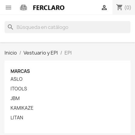
shopping_cart


(0)
search
Inicio
Vestuario y EPI
EPI
MARCAS
ASLO
ITOOLS
JBM
KAMIKAZE
LITAN