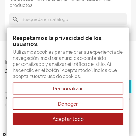
productos.
search
Respetamos la privacidad de los
usuarios.
Utilizamos cookies para mejorar su experiencia de
navegación, mostrar anuncios o contenido
Infórmese de nuestras últimas noticias y
personalizado y analizar el tráfico del sitio. Al
ofertas especiales
hacer clic en el botón "Aceptar todo", indica que
acepta nuestro uso de cookies.
Personalizar
Puede darse de baja en cualquier momento. Para ello, consulte nuestra
Denegar
información de contacto en el aviso legal.
Aceptar todo
PRODUCTOS
