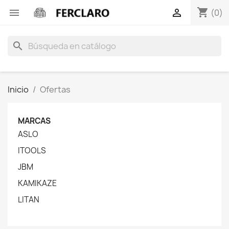
shopping_cart


(0)
search
Inicio
Ofertas
MARCAS
ASLO
ITOOLS
JBM
KAMIKAZE
LITAN