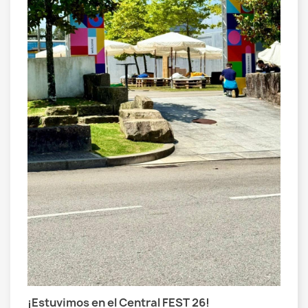
a
¿
C
a
S
n
f
L
¡Estuvimos en el Central FEST 26!