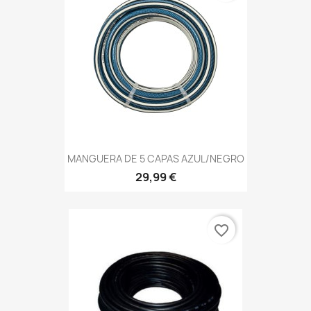
MANGUERA DE 5 CAPAS AZUL/NEGRO
29,99 €
favorite_border