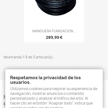
MANGUERA FUMIGACION...
289,99 €
Mostrando 1-3 de 3 artículo(s)
Volver arriba

Respetamos la privacidad de los
usuarios.
Utilizamos cookies para mejorar su experiencia de
navegación, mostrar anuncios o contenido
Infórmese de nuestras últimas noticias y
personalizado y analizar el tráfico del sitio. Al
ofertas especiales
hacer clic en el botón "Aceptar todo", indica que