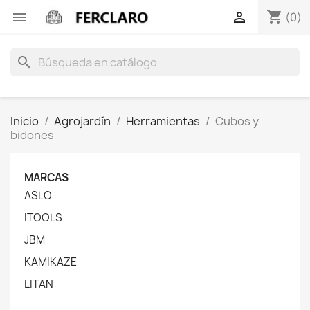
shopping_cart


(0)
search
Inicio
Agrojardín
Herramientas
Cubos y
bidones
MARCAS
ASLO
ITOOLS
JBM
KAMIKAZE
LITAN