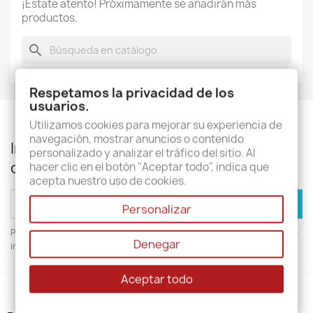
¡Estate atento! Próximamente se añadirán más
productos.
search
Respetamos la privacidad de los
usuarios.
Utilizamos cookies para mejorar su experiencia de
navegación, mostrar anuncios o contenido
Infórmese de nuestras últimas noticias y
personalizado y analizar el tráfico del sitio. Al
ofertas especiales
hacer clic en el botón "Aceptar todo", indica que
acepta nuestro uso de cookies.
Personalizar
Puede darse de baja en cualquier momento. Para ello, consulte nuestra
Denegar
información de contacto en el aviso legal.
Aceptar todo