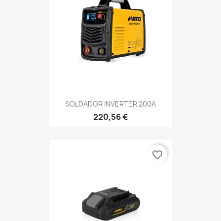
SOLDADOR INVERTER 200A
220,56 €
favorite_border