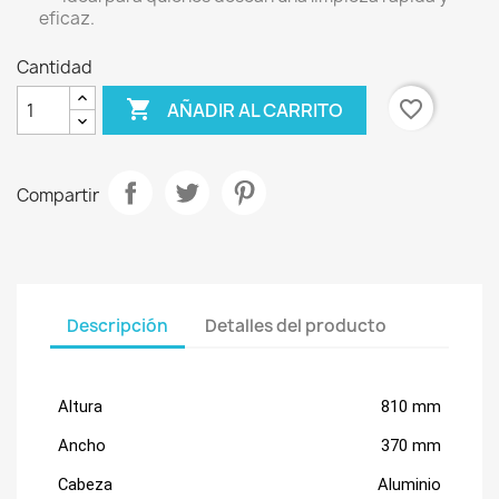
eficaz.
Cantidad

favorite_border
AÑADIR AL CARRITO
Compartir
Descripción
Detalles del producto
Altura
810 mm
Ancho
370 mm
Cabeza
Aluminio