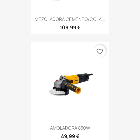
MEZCLADORA CEMENTO/COLA...
109,99 €
favorite_border
AMOLADORA 850W
49,99 €