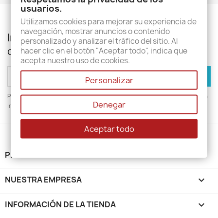
usuarios.
Utilizamos cookies para mejorar su experiencia de
navegación, mostrar anuncios o contenido
Infórmese de nuestras últimas noticias y
personalizado y analizar el tráfico del sitio. Al
ofertas especiales
hacer clic en el botón "Aceptar todo", indica que
acepta nuestro uso de cookies.
Personalizar
Puede darse de baja en cualquier momento. Para ello, consulte nuestra
Denegar
información de contacto en el aviso legal.
Aceptar todo
PRODUCTOS

NUESTRA EMPRESA

INFORMACIÓN DE LA TIENDA
keyboard_arrow_down