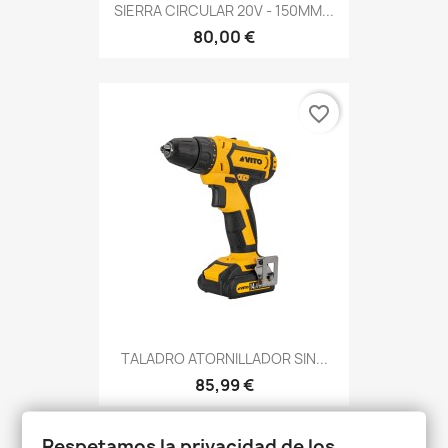
SIERRA CIRCULAR 20V - 150MM...
80,00 €
favorite_border
TALADRO ATORNILLADOR SIN...
85,99 €
Respetamos la privacidad de los