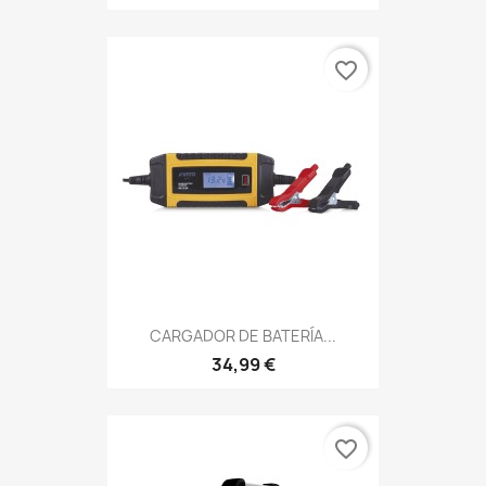
favorite_border
CARGADOR DE BATERÍA...
34,99 €
favorite_border