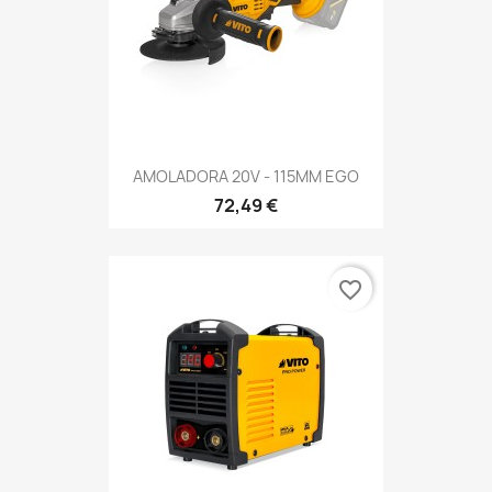
AMOLADORA 20V - 115MM EGO
72,49 €
favorite_border