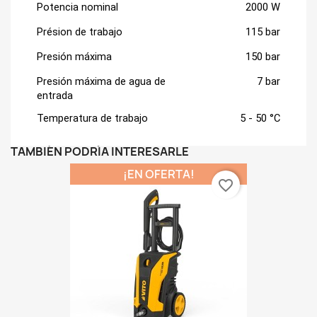
Potencia nominal
2000 W
Présion de trabajo
115 bar
Presión máxima
150 bar
Presión máxima de agua de 
7 bar
entrada
Temperatura de trabajo
5 - 50 °C
TAMBIÉN PODRÍA INTERESARLE
¡EN OFERTA!
favorite_border