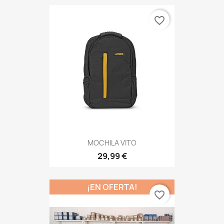
favorite_border
MOCHILA VITO
29,99 €
¡EN OFERTA!
favorite_border