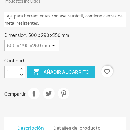
Impuestos incluidos
Caja para herramientas con asa retráctil, contiene cierres de
metal resistentes.
Dimension: 500 x 290 x250 mm
Cantidad

favorite_border
AÑADIR AL CARRITO
Compartir
Descripción
Detalles del producto