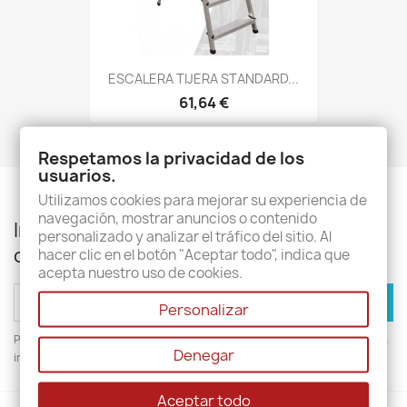
ESCALERA TIJERA STANDARD...
61,64 €
Respetamos la privacidad de los
usuarios.
Utilizamos cookies para mejorar su experiencia de
navegación, mostrar anuncios o contenido
Infórmese de nuestras últimas noticias y
personalizado y analizar el tráfico del sitio. Al
ofertas especiales
hacer clic en el botón "Aceptar todo", indica que
acepta nuestro uso de cookies.
Personalizar
Puede darse de baja en cualquier momento. Para ello, consulte nuestra
Denegar
información de contacto en el aviso legal.
Aceptar todo