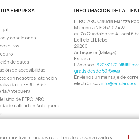
TRA EMPRESA
INFORMACIÓN DE LA TIEN
FERCLARO Claudia Maritza Ro
Manchola NIF 26301342Z
egal
c/ Río Guadalhorce 4, local 6 b
os y condiciones
Edificio El Efebo
 nosotros
29200
Antequera (Málaga)
seguro
España
ción de datos
Llámenos:
622731172 /🚚🚚Envi
ación de accesibilidad
gratis desde 50 €🚛👍
Envíenos un mensaje de corr
te con nosotros: atención
electrónico:
info@ferclaro.es
nalizada de FERCLARO
ería Antequera
el sitio de FERCLARO
ería de calidad en Antequera
as
© 2026 - Software Ecommerce desarrollado por PrestaShop™
ión, mostrar anuncios o contenido personalizado y