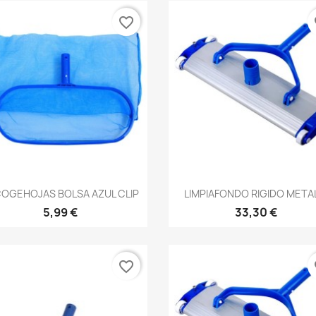
favorite_border
fa
Vista rápida
Vista rápida


OGEHOJAS BOLSA AZUL CLIP
LIMPIAFONDO RIGIDO METAL
5,99 €
33,30 €
favorite_border
fa