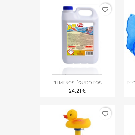
favorite_border
Vista rápida

PH MENOS LÍQUIDO PQS
REC
24,21 €
favorite_border