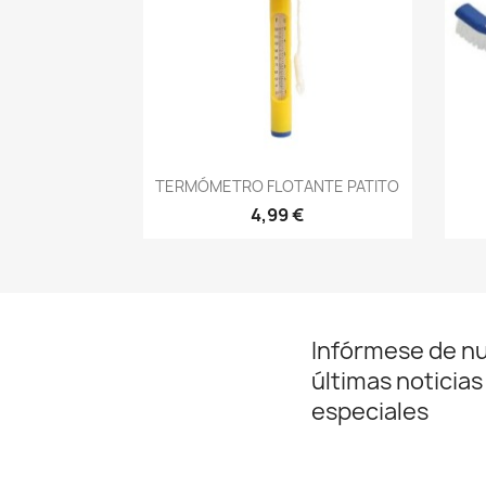
Vista rápida

TERMÓMETRO FLOTANTE PATITO
4,99 €
Infórmese de n
últimas noticias
especiales