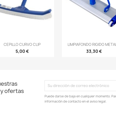
Vista rápida
Vista rápida


CEPILLO CURVO CLIP
LIMPIAFONDO RIGIDO METAL
5,00 €
33,30 €
uestras
 y ofertas
Puede darse de baja en cualquier momento. Para
información de contacto en el aviso legal.