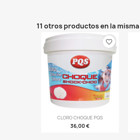
11 otros productos en la misma
favorite_border
Vista rápida

CLORO CHOQUE PQS
36,00 €