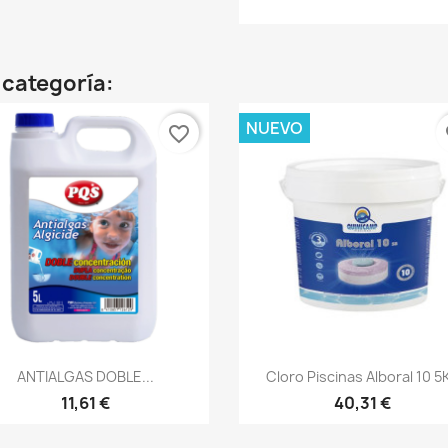
 categoría:
NUEVO
favorite_border
fa
Vista rápida
Vista rápida


ANTIALGAS DOBLE...
Cloro Piscinas Alboral 10 5
11,61 €
40,31 €