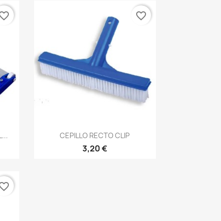
vorite_border
favorite_border
Vista rápida

...
CEPILLO RECTO CLIP
3,20 €
vorite_border