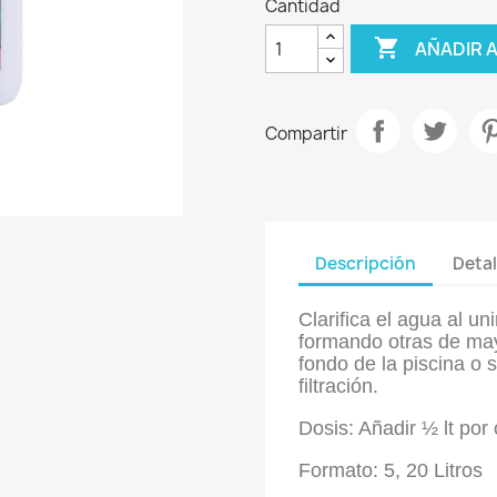
Cantidad

AÑADIR 
Compartir
Descripción
Detal
Clarifica el agua al un
formando otras de may
fondo de la piscina o 
filtración.
Dosis: Añadir ½ lt po
Formato: 5, 20 Litros