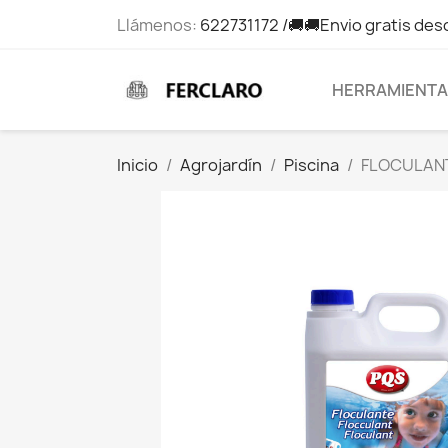
Llámenos:
622731172 /🚚🚚Envio gratis des
HERRAMIENT
Inicio
Agrojardín
Piscina
FLOCULANT