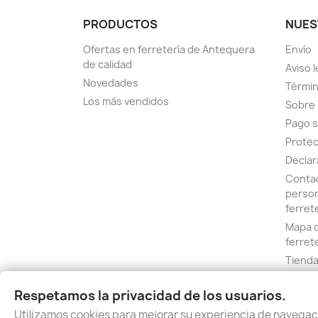
PRODUCTOS
NUES
Ofertas en ferretería de Antequera
Envío
de calidad
Aviso l
Novedades
Términ
Los más vendidos
Sobre
Pago 
Protec
Declar
Contac
perso
ferret
Mapa d
ferret
Tiend
Respetamos la privacidad de los usuarios.
Utilizamos cookies para mejorar su experiencia de navegac