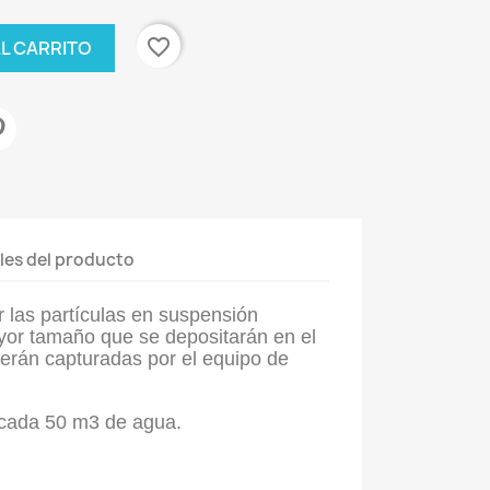
favorite_border
AL CARRITO
les del producto
ir las partículas en suspensión
or tamaño que se depositarán en el
serán capturadas por el equipo de
r cada 50 m3 de agua.