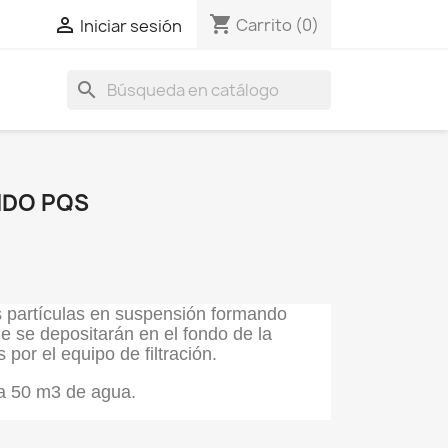
shopping_cart

Carrito
(0)
Iniciar sesión
search
IDO PQS
las partículas en suspensión formando
 se depositarán en el fondo de la
 por el equipo de filtración.
da 50 m3 de agua.