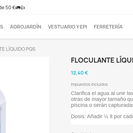
de 50 €🚛👍
AS
AGROJARDÍN
VESTUARIO Y EPI
FERRETERÍA
E LÍQUIDO PQS
FLOCULANTE LÍQU
12,40 €
Impuestos incluidos
Clarifica el agua al unir 
otras de mayor tamaño que
piscina o serán capturadas
Dosis: Añadir ½ lt por ca