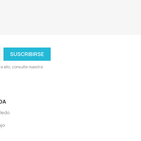
 ello, consulte nuestra
DA
bledo
ajo