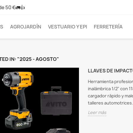
de 50 €🚛👍
AS
AGROJARDÍN
VESTUARIO Y EPI
FERRETERÍA
ED IN: "2025 - AGOSTO"
LLAVES DE IMPAC
Herramienta profesion
inalámbrica 1/2" con 1
cargador rápido y mal
talleres automotrices
Leer más