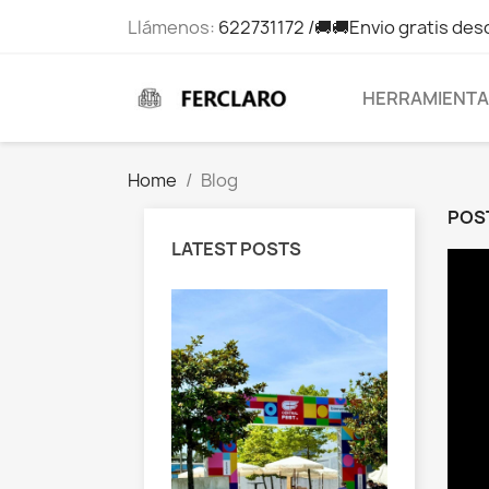
Llámenos:
622731172 /🚚🚚Envio gratis des
HERRAMIENT
Home
Blog
POST
LATEST POSTS