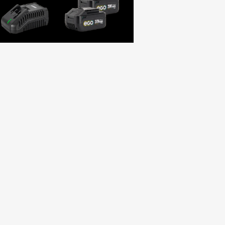
omba de agua
Llaves de impacto
Sierra
egir?
Herramienta profesional de
Cuando e
tiva: VIBAS vs.
A
gran potencia: llave de
herrami
impacto inalámbrica 1/2" con
tu traba
 vez has sufrido una
1180Nm, dos baterías de
una sier
n en el garaje,
larga...
una de..
 vaciar una piscina
Leer más
Leer má
buscando la forma