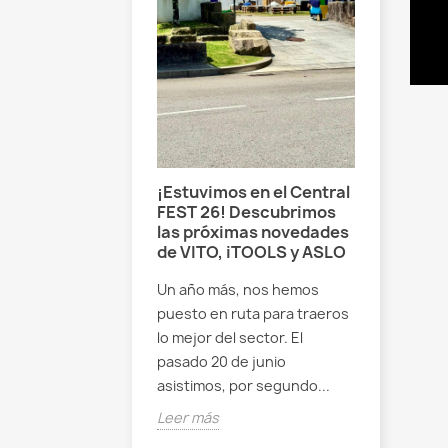
piadoras: Una
¿Qué b
enta poderosa
VITO el
limpieza
Compara
VIMB2L
na
Si alguna
adora? Imagina
inundació
era de jardín,
necesitas
muchísima más
¡Estuvimos en el Central
o estás 
FEST 26! Descubrimos
na
las próximas novedades
ideal...
adora,...
de VITO, iTOOLS y ASLO
Leer más
Un año más, nos hemos
puesto en ruta para traeros
lo mejor del sector. El
pasado 20 de junio
asistimos, por segundo...
Leer más