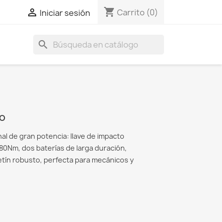
shopping_cart

Carrito
(0)
Iniciar sesión
search
TO
al de gran potencia: llave de impacto
180Nm, dos baterías de larga duración,
etín robusto, perfecta para mecánicos y
.