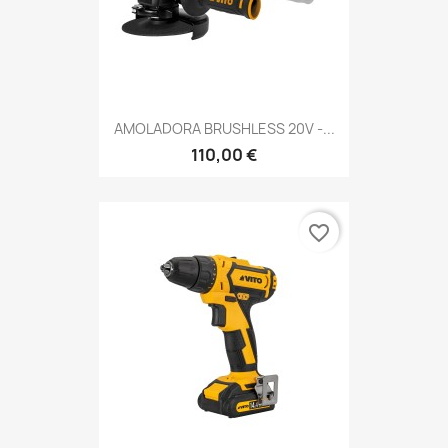
AMOLADORA BRUSHLESS 20V -...
110,00 €
favorite_border