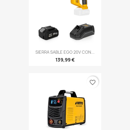
SIERRA SABLE EGO 20V CON...
139,99 €
favorite_border