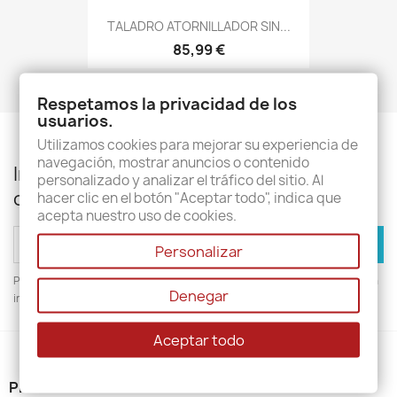
TALADRO ATORNILLADOR SIN...
85,99 €
Respetamos la privacidad de los
usuarios.
Utilizamos cookies para mejorar su experiencia de
navegación, mostrar anuncios o contenido
Infórmese de nuestras últimas noticias y
personalizado y analizar el tráfico del sitio. Al
ofertas especiales
hacer clic en el botón "Aceptar todo", indica que
acepta nuestro uso de cookies.
Personalizar
Puede darse de baja en cualquier momento. Para ello, consulte nuestra
Denegar
información de contacto en el aviso legal.
Aceptar todo
PRODUCTOS
