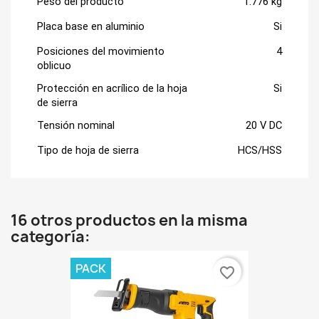
Peso del producto
1.776 kg
Placa base en aluminio
Si
Posiciones del movimiento 
4
oblicuo
Protección en acrílico de la hoja 
Si
de sierra
Tensión nominal
20 V DC
Tipo de hoja de sierra
HCS/HSS
16 otros productos en la misma
categoría:
PACK
favorite_border