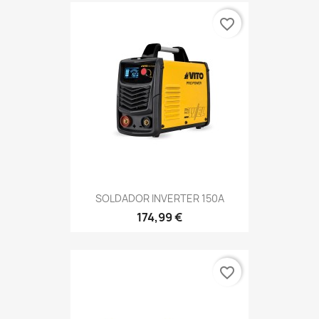
favorite_border
SOLDADOR INVERTER 150A
174,99 €
favorite_border