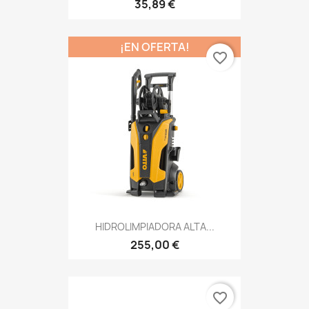
35,89 €
¡EN OFERTA!
favorite_border
HIDROLIMPIADORA ALTA...
255,00 €
favorite_border