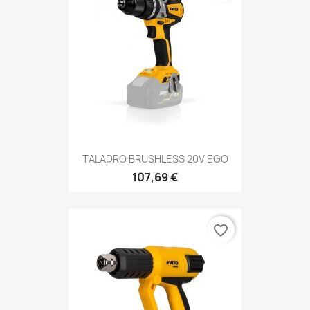
TALADRO BRUSHLESS 20V EGO
107,69 €
favorite_border